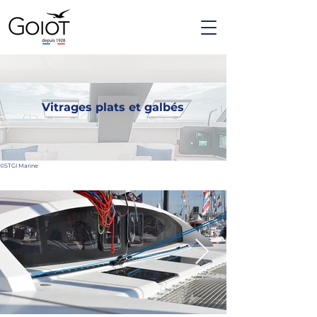
Vitrages plats et galbés
©STGI Marine