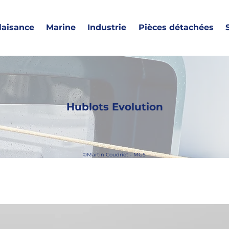
laisance
Marine
Industrie
Pièces détachées
Hublots Evolution
©Martin Coudriet - MG5