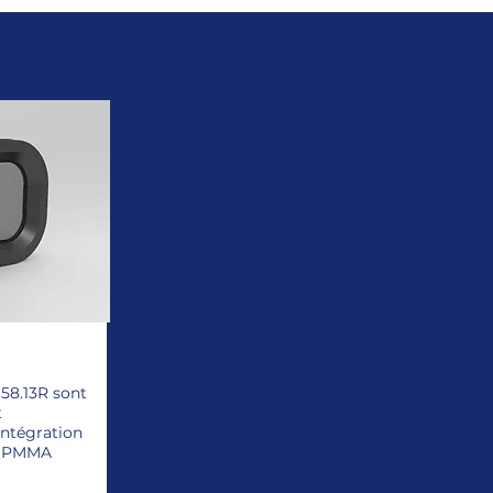
 58.13R sont
t
intégration
en PMMA