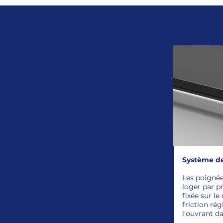
Système d
Les poignée
loger par p
fixée sur le
friction ré
l'ouvrant da