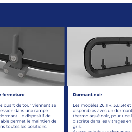
e fermeture
Dormant noir
s quart de tour viennent se
Les modèles 26.11R, 33.13R et
ression dans une rampe
disponibles avec un dorman
 dormant. Le dispositif de
thermolaqué noir, pour une 
glable permet le maintien de
discrète dans les vitrages 
ns toutes les positions.
gris.
Autres coloris sur demande.