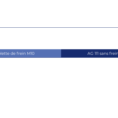
olette de frein M10
AG 111 sans fre