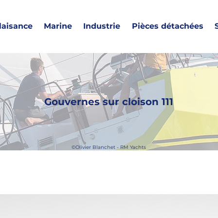
laisance
Marine
Industrie
Pièces détachées
Gouvernes sur cloison 111
©Olivier Blanchet - RM Yachts