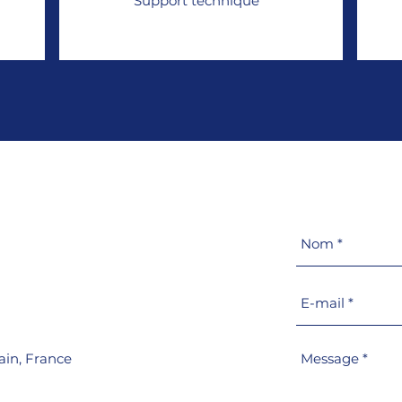
Support technique
r
ain,
France