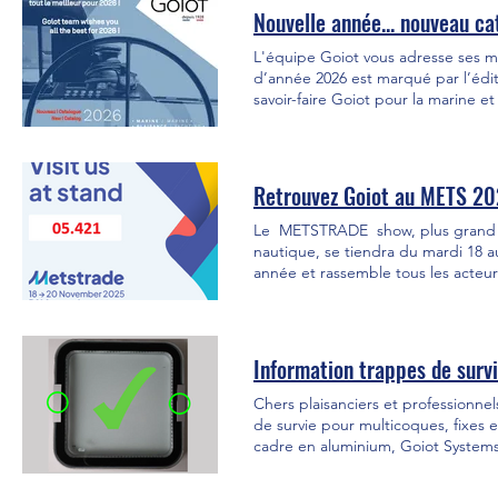
Nouvelle année... nouveau ca
L'équipe Goiot vous adresse ses me
d’année 2026 est marqué par l’édi
savoir-faire Goiot pour la marine e
nombreuses nouveautés y sont prés
glass’, hublots ‘Luxair glass’, po
panneaux de pont, hublots, trappes
Retrouvez Goiot au METS 2
Le METSTRADE show, plus grand sa
nautique, se tiendra du mardi 18
année et rassemble tous les acteur
technologiques ⚓. Nous vous atte
découvrirez nos derniers développe
Information trappes de surv
Chers plaisanciers et professionne
de survie pour multicoques, fixes 
cadre en aluminium, Goiot Systems 
le remplacement d’ouvrants, avec le
et/ou utilisateurs de multicoques, 