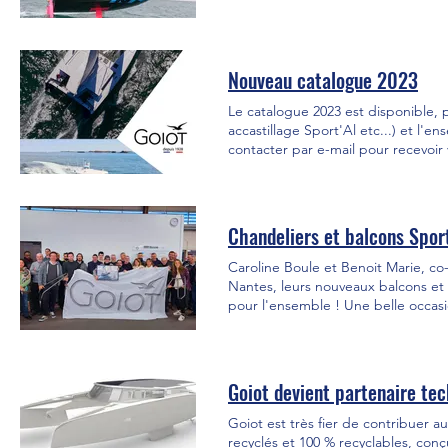
Sport’Al Racing installés à bord on
Nouveau catalogue 2023
Le catalogue 2023 est disponible,
accastillage Sport'Al etc...) et l'
contacter par e-mail pour recevoir
Chandeliers et balcons Spor
Caroline Boule et Benoit Marie, co-
Nantes, leurs nouveaux balcons et 
pour l'ensemble ! Une belle occas
partenaire, et d'échanger sur son b
clair : remporter la Mini-Transat L
!
Goiot devient partenaire te
Goiot est très fier de contribuer
recyclés et 100 % recyclables, con