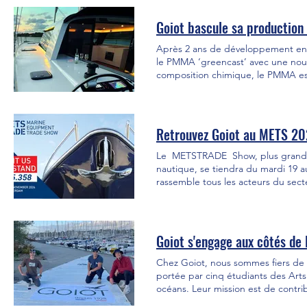
LAGOON ou autre chantier n
Goiot bascule sa productio
Après 2 ans de développement en 
le PMMA ‘greencast’ avec une nouve
composition chimique, le PMMA est
sa production afin de valoriser les
l’environnement. De son côté, Madreperla produit depuis 2012 en Italie un PMMA ‘greencast’ à partir de
déchets provenant des filières de 
régénéré (R-MMA). L’installation a 
Retrouvez Goiot au METS 20
pour développer un PMMA greencast
marin et l’exposition aux UV ont été intégrées
Le METSTRADE Show, plus grand sa
d’agents chimiques, de peintures, d
nautique, se tiendra du mardi 19
un laboratoire indépendant franç
rassemble tous les acteurs du sec
‘greencast’ supérieures au standa
Nous vous attendons nombreux sur l
dans le secteur nautique.
développements, et en exclusivité 
Goiot s'engage aux côtés de 
Chez Goiot, nous sommes fiers de s
portée par cinq étudiants des Arts
océans. Leur mission est de contrib
protection des océans. En collabor