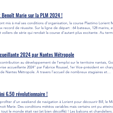
ns participent à des recherches sur l'environnement marin. En tant qu'a
cœur de soutenir des initiatives qui protègent cet environnement. En o
pres engagements en tant qu’industriel : faire évoluer nos produits et
t Benoît Marie sur la PLM 2024 !
tions plus vertueuses. L’expédition est partie le 14 octobre, à suivre su
R4 Nous souhaitons bon vent à l’équipe Léz'arts Marins et les
t mis à mal ses conditions d'organisation, la course Plastimo Lorient M
enture ! 🌊⛵
 record de réussite. Sur la ligne de départ : 64 bateaux, 128 marins, 
t voiliers de série qui rendait la course d'autant plus excitante. Au ter
s partenaires Caroline Boule et Benoît Marie qui se sont octroyé la pre
ième édition en double mixte. Une belle victoire, due notamment à le
gnés Goiot, qui s'est illustré grâce à de belles pointes de vitesse et u
!
accueillante 2024 par Nantes Métropole
contribution au développement de l’emploi sur le territoire nantais, Go
reprise accueillante 2024" par Fabrice Roussel, 1er Vice-président en cha
de Nantes Métropole. A travers l'accueil de nombreux stagiaires et
aux écoles l'ouverture de ses portes pour faire découvrir les métiers d
su démontrer sa volonté d'apporter sa pierre à l'édifice. Une logique de
 reflète les valeurs globales de l'entreprise !
ini 6.50 révolutionnaire !
rofiter d’un weekend de navigation à Lorient pour découvrir Bill, le Mi
enoit Marie. Des conditions météos variables mais certains ont pu attein