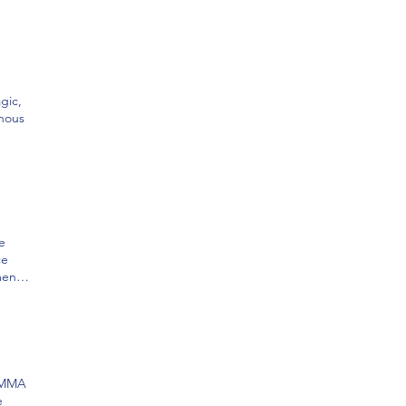
gic,
 nous
e
ce
ment
st
 2013
 PMMA
e