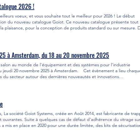
talogue 2026 !
illeurs voeux, et vous souhaite tout le meilleur pour 2026 ! Le début
tion du nouveau catalogue Goiot. Ce nouveau catalogue présente tout 
t la plaisance, pour la conception de produits standard ou sur mesure. 
entées : panneaux de pont ‘Marine’, hublots ‘Magic’, ouvrants ‘Magic
rte papillon… Découvrez ou redécouvrez également nos produits historiqu
 de survie, vitrages, portes, gouvernes, structures aluminium, accastil
aluminium et inox… Téléchargez notre le nouveau catalogue 2026, et contactez-nous pour tous vos 
025 à Amsterdam, du 18 au 20 novembre 2025
lon au monde de l'équipement et des systèmes pour l'industrie
 au jeudi 20 novembre 2025 à Amsterdam. Cet évènement a lieu chaqu
s du secteur autour des dernières nouveautés et innovations
ndons nombreux sur le stand Goiot : Hall 5, stand 05.421. Vous y
ments, et en exclusivité le nouveau savoir-faire GOIOT ! 🚤
ie
ls, La société Goiot Systems, créée en Août 2014, est fabricante de tra
et ouvrantes. Suite à quelques cas de défaut d’adhérence du vitrage sur
a mis en place en 2020 pour une durée limitée, des kits de sécurisatio
s chantiers navals constructeurs. Goiot Systems invite les propriétaires
qui n’auraient toujours pas fait le nécessaire, à se rapprocher sans délai