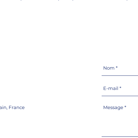
r
ain,
France