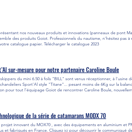
t aidé les équipiers Goiot à bien se cramponner !
 présentant nos nouveaux produits et innovations (panneaux de pont Ma
ensemble des produits Goiot. Professionnels du nautisme, n'hésitez pas à
 votre catalogue papier. Télécharger le catalogue 2023
t’Al sur-mesure pour notre partenaire Caroline Boule
skippers du mini 6.50 à foils "BILL" sont venus réceptionner, à l'usine d
chandeliers Sport'Al style "Titane"... pesant moins de 6Kg sur la balan
ion pour tout l’équipage Goiot de rencontrer Caroline Boule, nouvelle
ateau révolutionnaire, et le programme de courses à venir. L'objectif e
a Boulangère 2023 en catégorie proto, comme l'avait fait Benoit Marie en
chnologique de la série de catamarans MODX 70
 au projet innovant du MOX70 , avec des équipements en aluminium et
çus et fabriqués en France. Cliquez ici pour découvrir le communiqué d