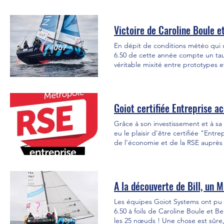
Plankton Planet , les Léz'arts Mari
du secteur maritime, nous avons à 
cette démarche fait écho à nos pro
Victoire de Caroline Boule e
process de fabrication vers des solu
Instagram : https://lnkd.in/eMsPS8
En dépit de conditions météo qui on
accompagnons dans cette belle av
6.50 de cette année compte un taux
véritable mixité entre prototypes e
2 parcours de 60 milles, ce sont no
place du classement de cette deux
foiler aux équipements aluminium si
temps record de navigation en vol 
Goiot certifiée Entreprise 
Grâce à son investissement et à sa 
eu le plaisir d'être certifiée "Ent
de l'économie et de la RSE auprès 
étudiants, mais aussi en proposant 
l'industrie métallurgique, Goiot a 
transmission et de transparence qui
A la découverte de Bill, un M
Les équipes Goiot Systems ont pu p
6.50 à foils de Caroline Boule et B
les 25 nœuds ! Une chose est sûre, tout le monde était ravi (et bien décoiffé) ! Les balcons et chandeliers