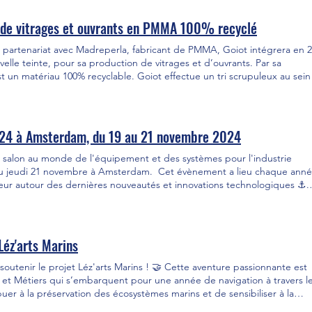
aval constructeur de leur bateau avant tout départ en mer.
n de vitrages et ouvrants en PMMA 100% recyclé
partenariat avec Madreperla, fabricant de PMMA, Goiot intégrera en 
lle teinte, pour sa production de vitrages et d’ouvrants. Par sa
 un matériau 100% recyclable. Goiot effectue un tri scrupuleux au sein
 chutes et déchets, et compte aller plus loin pour réduire son impact sur
collectes. Ces déchets sont broyés puis distillés pour parvenir au mon
atteint en 2022 la neutralité carbone. Goiot et Madreperla se sont assoc
24 à Amsterdam, du 19 au 21 novembre 2024
 destiné aux applications nautiques. Les contraintes de l’environne
 afin d’offrir la solution la plus durable. Les essais d’agression
lon au monde de l'équipement et des systèmes pour l'industrie
e vieillissement thermique et de photo vieillissement ont été réalisés 
 au jeudi 21 novembre à Amsterdam. Cet évènement a lieu chaque anné
ais. Ces essais ont démontré des performances du PMMA 100% recyclé
teur autour des dernières nouveautés et innovations technologiques ⚓.
rd, ces matériaux sont donc totalement conformes pour des application
e stand Goiot : Hall 5, stand 05.358 . Vous y découvrirez nos derniers
le nouveau savoir-faire GOIOT pour les bateaux à moteur ! 🚤
Léz'arts Marins
outenir le projet Léz'arts Marins ! 🤝 Cette aventure passionnante est
 et Métiers qui s’embarquent pour une année de navigation à travers l
uer à la préservation des écosystèmes marins et de sensibiliser à la
ation avec les organismes scientifiques For Living Oceans and Water et