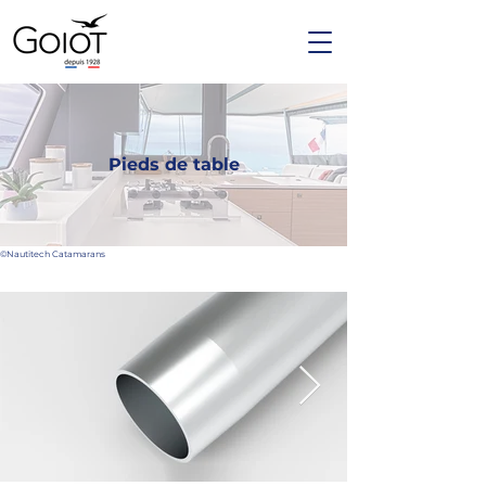
Pieds de table
©Nautitech Catamarans