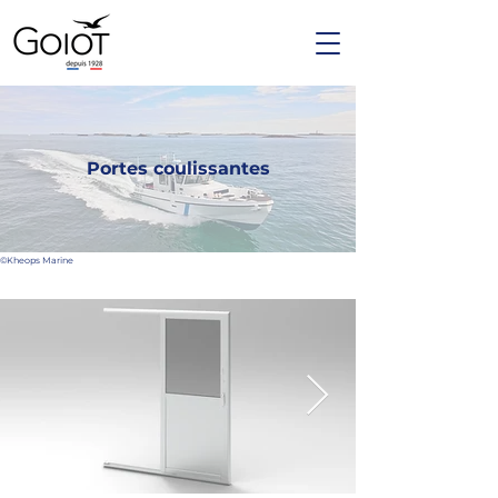
Portes coulissantes
©Kheops Marine