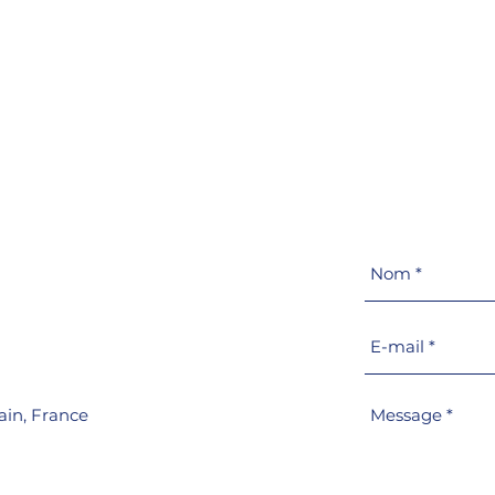
r
ain,
France