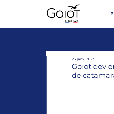
P
23 janv. 2023
Goiot devie
de catama