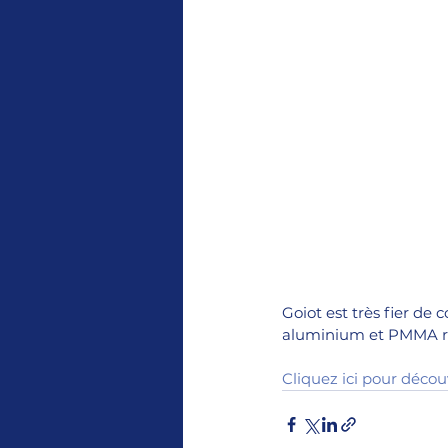
G
oiot est très fier de
aluminium et PMMA rec
Cliquez ici pour déco