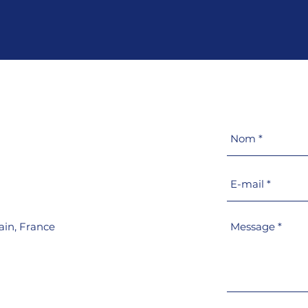
Retrouvez Goiot au METS
Info
2025 à Amsterdam, du 18
surv
au 20 novembre 2025
r
ain,
France